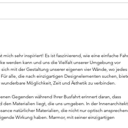
The thing with the wrapper
In th
Mari
t mich sehr inspiriert! Es ist faszinierend, wie eine einfache Fahr
icke werden kann und uns die Vielfalt unserer Umgebung vor 
s sich mit der Gestaltung unserer eigenen vier Wände, wo jedes
. Für alle, die nach einzigartigen Designelementen suchen, biet
e wunderbare Möglichkeit, Zeit und Ästhetik zu verbinden.
enen Gegenden während Ihrer Busfahrt erinnert daran, dass 
nd den Materialien liegt, die uns umgeben. In der Innenarchitekt
sance natürlicher Materialien, die nicht nur optisch ansprechen
igende Wirkung haben. Marmor, mit seiner einzigartigen 