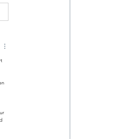
e fields with Siegfried,
o and the Méndez crew
t 
 
en 
ur 
d 